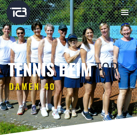
TCR
TENNIS BEIM
DAMEN 40