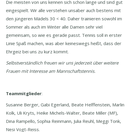
Die meisten von uns
kennen sich schon lange und sind gut
eingespielt
. Wir alle
verstehen
uns
aber auch
bestens
mit
den jüngeren Mädels 30 < 40.
Daher trainieren sowohl im
Sommer als auch im Winter alle Damen sehr viel
gemeinsam, so wie es gerade passt. Tennis soll in erster
Linie Spaß machen, was aber keineswegs heißt, dass der
Ehrgeiz
bei uns
zu kurz kommt.
Selbstverständlich freuen wir uns
jed
erzeit über weitere
Frauen mit Interesse am Mannschaftstennis.
Teammitglieder
:
Susanne Berger, Gabi Egerland, Beate Helffenstein, Marlin
Kolk, Uli Kryts, Heike Michels-Walter, Beate Miller (MF),
Dina Rampello, Sophia Reinmann, Julia Reuhl, Meggi Tonk,
Nesi Vogt-Reiss.