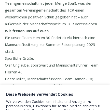
Teamgemeinschaft mit jeder Menge Spaß, was der
gesamten Vereinsgemeinschaft des TCR einen
wesentlichen positiven Schub gegeben hat – auch
außerhalb der Mannschaftsspiele im TCR Vereinsleben.
Wir freuen uns auf euch
!
Für unser Team Herren 30 findet direkt hiernach eine
Mannschaftssitzung zur Sommer-Saisonplanung 2023
statt.
Sportliche Grüße,
Olaf Unglaube, Sportwart und Mannschaftsführer Team
Herren 40
Beate Miller, Mannschaftsführerin Team Damen (30)
Matthias
Reichert
, Mannschaftsführer Team Herren 30
Bardo Bayer-Roßmann, Mannschaftsführer Team Herren
Diese Webseite verwendet Cookies
50
Wir verwenden Cookies, um Inhalte und Anzeigen zu
personalisieren, Funktionen für soziale Medien anbieten zu