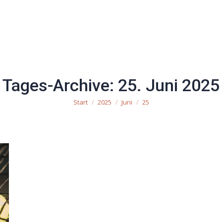
uchen
Mannschaften
Mitglied werden
Impre
Tages-Archive:
25. Juni 2025
Start
2025
Juni
25
Sie befinden sich hier: