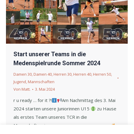
Start unserer Teams in die
Medenspielrunde Sommer 2024
Damen 30
,
Damen 40
,
Herren 30
,
Herren 40
,
Herren 50
,
Jugend
,
Mannschaften
Von
Matt.
3. Mai 2024
r u ready … for it ?!
Am Nachmittag des 3. Mai
2024 starten unsere Juniorinnen U15
zu Hause
als erstes Team unseres TCR in die
Mannschaftssaison.
Lokalderbie gegen Ober-Mörlen
Viel Erfolg…