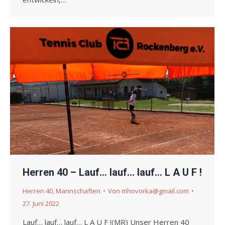
Herren 40 – Lauf… lauf… lauf… L A U F !
Herren 40
,
Mannschaften
Von
mhovorka@gmail.com
27. Juni 2022
Lauf… lauf… lauf… L A U F !(MR) Unser Herren 40