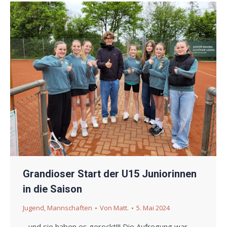
Grandioser Start der U15 Juniorinnen
in die Saison
Jugend
,
Mannschaften
Von
Matt.
5. Mai 2024
…und sie haben es gerockt!!! Die Aufregung war