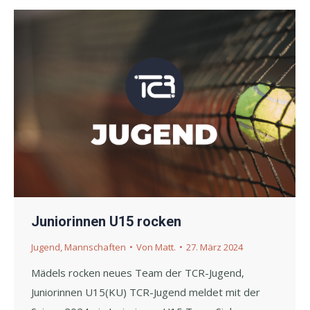
Juniorinnen U15 rocken
Jugend
,
Mannschaften
Von
Matt.
27. März 2024
Mädels rocken neues Team der TCR-Jugend,
Juniorinnen U15(KU) TCR-Jugend meldet mit der