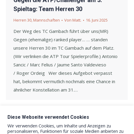
Gegen die ATP/Challenger am 3.
Spieltag: Team Herren 30
Herren 30
,
Mannschaften
Von
Matt.
16. Juni 2025
Der Weg des TC Gambach führt über uns(MR)
Gegen (ehemalige) ranked player… … standen
unsere Herren 30 im TC Gambach auf dem Platz.
(Wir verlinken die ATP Tour Spielerprofile.) Antonio
Sancic / Marc Felius / Jaume Santo Valdevieso
/ Roger Ordeig Wer dieses Aufgebot verpasst
hat, bekommt vermutlich nochmals eine Chance in
ähnlicher Konstellation am 31.…
Diese Webseite verwendet Cookies
1
2
3
4
5
6
→
Wir verwenden Cookies, um Inhalte und Anzeigen zu
personalisieren, Funktionen für soziale Medien anbieten zu