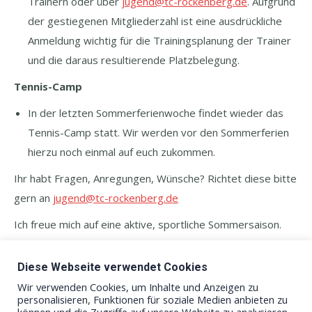
Trainern oder über
jugend@tc-rockenberg.de
. Aufgrund
der gestiegenen Mitgliederzahl ist eine ausdrückliche
Anmeldung wichtig für die Trainingsplanung der Trainer
und die daraus resultierende Platzbelegung.
Tennis-Camp
In der letzten Sommerferienwoche findet wieder das
Tennis-Camp statt. Wir werden vor den Sommerferien
hierzu noch einmal auf euch zukommen.
Ihr habt Fragen, Anregungen, Wünsche? Richtet diese bitte
gern an
jugend@tc-rockenberg.de
Ich freue mich auf eine aktive, sportliche Sommersaison.
Hoch die Bälle und habt Spaß!
Diese Webseite verwendet Cookies
Eure Jugendwartin
Wir verwenden Cookies, um Inhalte und Anzeigen zu
Kristin Unglaube
personalisieren, Funktionen für soziale Medien anbieten zu