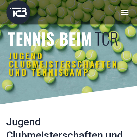
TCR
TENNIS BEIM
JUGEND
CLUBMEISTERSCHAFTEN
UND TENNISCAMP
Jugend
Clubmeisterschaften und