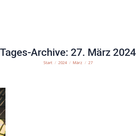
uchen
Mannschaften
Mitglied werden
Impre
Tages-Archive:
27. März 2024
Start
2024
März
27
Sie befinden sich hier: