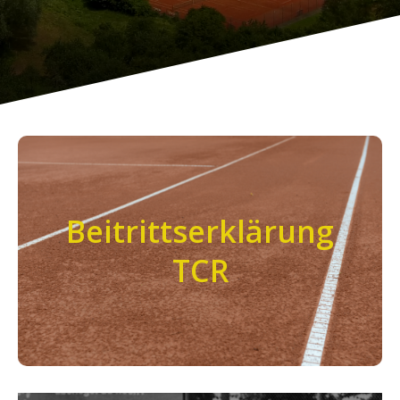
TCR Beitrittserklärung
Beitrittserklärung
zum Download
TCR
Interesse am TCR? Hier ist unser Beitrittsformular
TCR_Beitrittserklärung