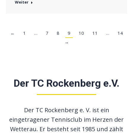
Weiter
←
1
…
7
8
9
10
11
…
14
→
Der TC Rockenberg e.V.
Der TC Rockenberg e. V. ist ein
eingetragener Tennisclub im Herzen der
Wetterau. Er besteht seit 1985 und zählt