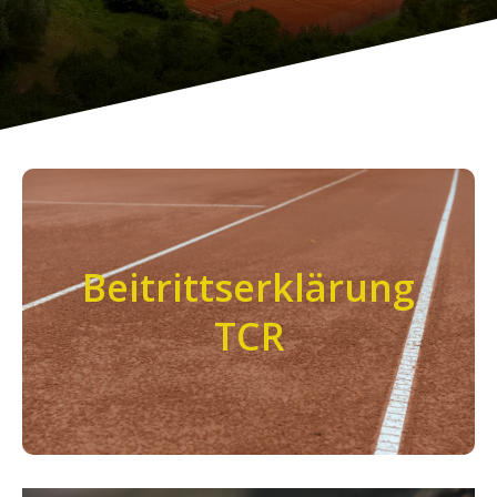
TCR Beitrittserklärung
Beitrittserklärung
zum Download
TCR
Interesse am TCR? Hier ist unser Beitrittsformular
TCR_Beitrittserklärung