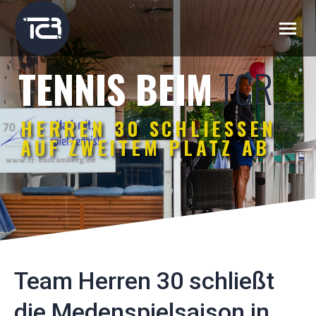
TCR
TENNIS BEIM
HERREN 30 SCHLIESSEN A
UF ZWEITEM PLATZ AB
Team Herren 30 schließt
die Medenspielsaison in