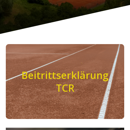
TCR Beitrittserklärung
Beitrittserklärung
zum Download
TCR
Interesse am TCR? Hier ist unser Beitrittsformular
TCR_Beitrittserklärung