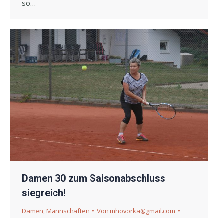
so…
Damen 30 zum Saisonabschluss
siegreich!
Damen
,
Mannschaften
Von
mhovorka@gmail.com