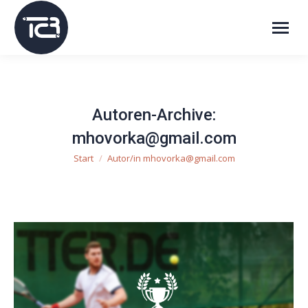
Autoren-Archive:
mhovorka@gmail.com
Start
Autor/in mhovorka@gmail.com
Sie befinden sich hier: