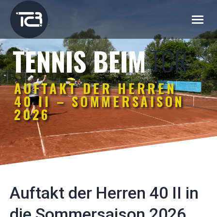
TCR
TENNIS BEIM
AUFTAKT DER HERREN
40 II – SOMMERSAISON
2026
Auftakt der Herren 40 II in
die Sommersaison 2026