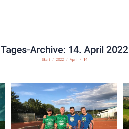
uchen
Mannschaften
Mitglied werden
Impre
Tages-Archive:
14. April 2022
Start
2022
April
14
Sie befinden sich hier: