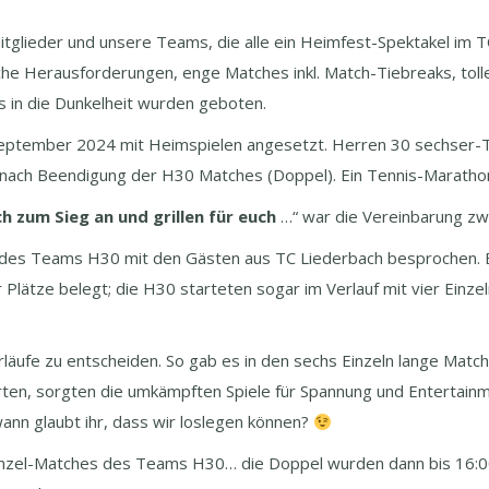
tglieder und unsere Teams, die alle ein Heimfest-Spektakel im
he Herausforderungen, enge Matches inkl. Match-Tiebreaks, tolle
s in die Dunkelheit wurden geboten.
eptember 2024 mit Heimspielen angesetzt. Herren 30 sechser-
. nach Beendigung der H30 Matches (Doppel). Ein Tennis-Maratho
h zum Sieg an und grillen für euch
…“ war die Vereinbarung z
“ des Teams H30 mit den Gästen aus TC Liederbach besprochen. Es
 Plätze belegt; die H30 starteten sogar im Verlauf mit vier Einze
rläufe zu entscheiden. So gab es in den sechs Einzeln lange Ma
rten, sorgten die umkämpften Spiele für Spannung und Entertain
ann glaubt ihr, dass wir loslegen können?
 Einzel-Matches des Teams H30… die Doppel wurden dann bis 16: