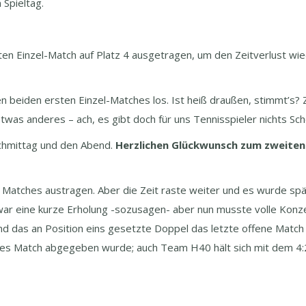
 Spieltag.
ten Einzel-Match auf Platz 4 ausgetragen, um den Zeitverlust wie
 beiden ersten Einzel-Matches los. Ist heiß draußen, stimmt’s?
etwas anderes – ach, es gibt doch für uns Tennisspieler nichts Sc
chmittag und den Abend.
Herzlichen Glückwunsch zum zweiten 
e Matches austragen. Aber die Zeit raste weiter und es wurde sp
war eine kurze Erholung -sozusagen- aber nun musste volle Konze
d das an Position eins gesetzte Doppel das letzte offene Match
ses Match abgegeben wurde; auch Team H40 hält sich mit dem 4:2 