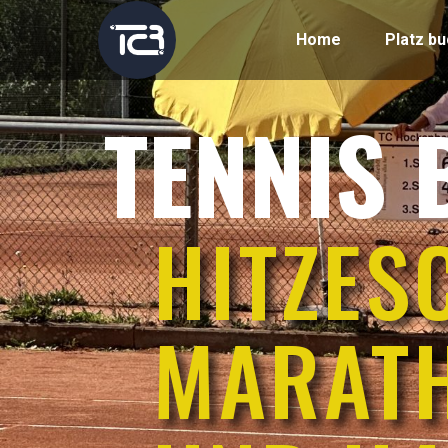
Home
Platz b
TENNIS 
HITZES
MARATH