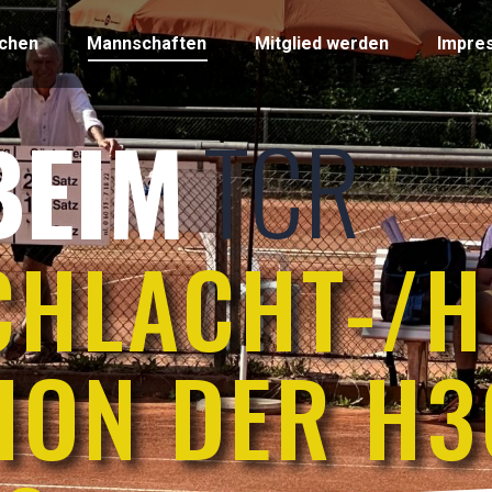
uchen
Mannschaften
Mitglied werden
Impre
TCR
BEIM
CHLACHT-/H
ON DER H3